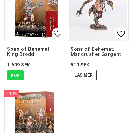
Lägg till i favoritlistan
Lägg 
Sons of Behemat:
Sons of Behemat:
King Brodd
Mancrusher Gargant
510 SEK
1 699 SEK
LÄS MER
KÖP
- 10%