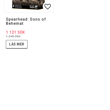
Lägg till i favoritlistan
Spearhead: Sons of
Behemat
1 121 SEK
1 245 SEK
LÄS MER