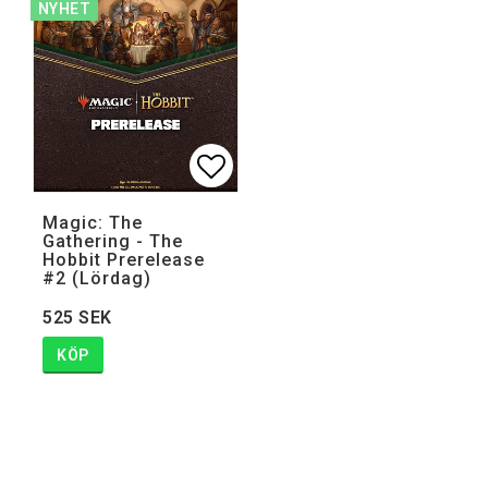
NYHET
Lägg till i favoritlistan
Magic: The
Gathering - The
Hobbit Prerelease
#2 (Lördag)
525 SEK
KÖP