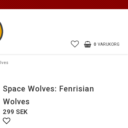
0
VARUKORG
lves
Space Wolves: Fenrisian
Wolves
299 SEK