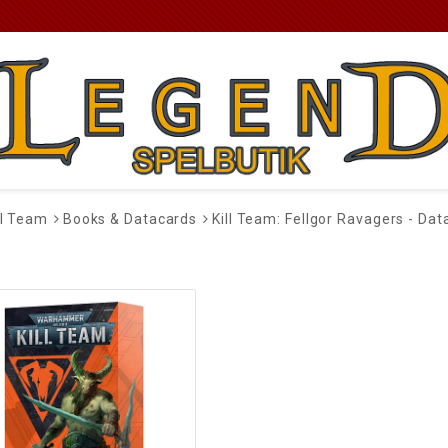
ll Team
Books & Datacards
Kill Team: Fellgor Ravagers - Da