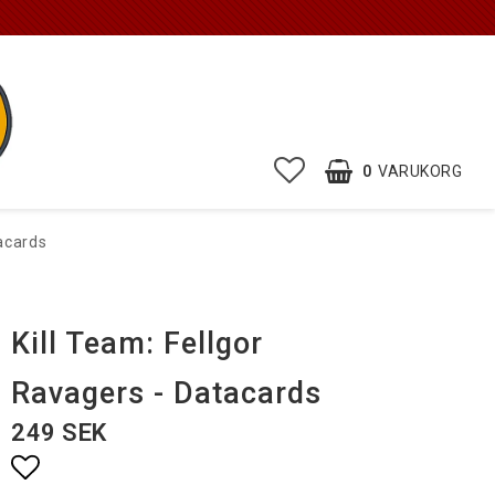
0
VARUKORG
tacards
Kill Team: Fellgor
Ravagers - Datacards
249 SEK