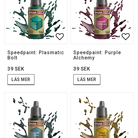
Lägg till i favoritlistan
Lägg 
Speedpaint: Plasmatic
Speedpaint: Purple
Bolt
Alchemy
39 SEK
39 SEK
LÄS MER
LÄS MER