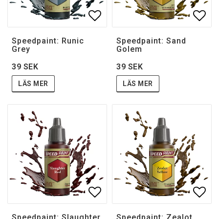
Lägg till i favoritlistan
Lägg 
Speedpaint: Runic
Speedpaint: Sand
Grey
Golem
39 SEK
39 SEK
LÄS MER
LÄS MER
Lägg till i favoritlistan
Lägg 
Speedpaint: Slaughter
Speedpaint: Zealot