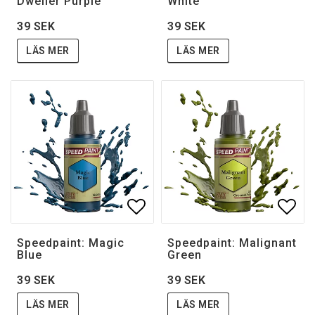
Dweller Purple
White
39 SEK
39 SEK
LÄS MER
LÄS MER
Lägg till i favoritlistan
Lägg 
Speedpaint: Magic
Speedpaint: Malignant
Blue
Green
39 SEK
39 SEK
LÄS MER
LÄS MER