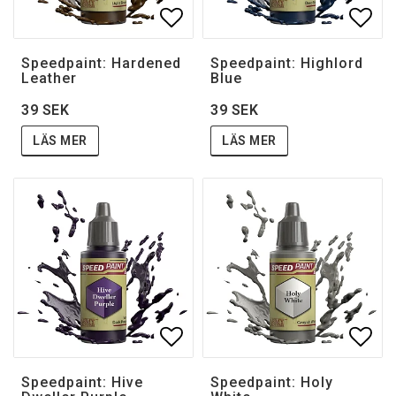
Lägg till i favoritlistan
Lägg 
Speedpaint: Hardened
Speedpaint: Highlord
Leather
Blue
39 SEK
39 SEK
LÄS MER
LÄS MER
Lägg till i favoritlistan
Lägg 
Speedpaint: Hive
Speedpaint: Holy