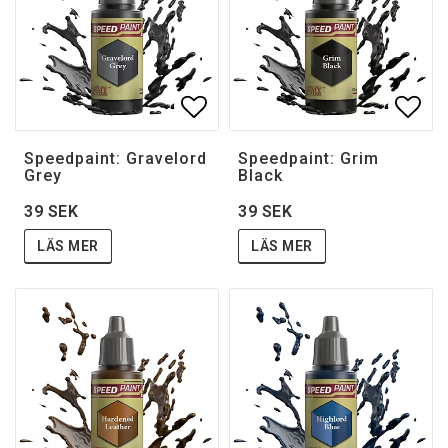
Lägg till i favoritlistan
Lägg 
Speedpaint: Gravelord
Speedpaint: Grim
Grey
Black
39 SEK
39 SEK
LÄS MER
LÄS MER