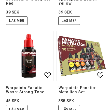
Red
Yellow
39 SEK
39 SEK
LÄS MER
LÄS MER
Lägg till i favoritlistan
Lägg 
Warpaints Fanatic
Warpaints Fanatic:
Wash: Strong Tone
Metallics Set
45 SEK
395 SEK
LÄS MER
LÄS MER