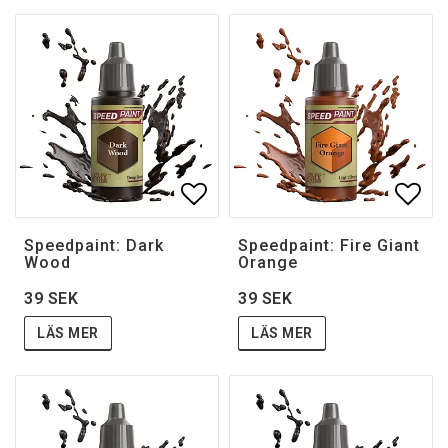
Lägg till i favoritlistan
Lägg 
Speedpaint: Dark
Speedpaint: Fire Giant
Wood
Orange
39 SEK
39 SEK
LÄS MER
LÄS MER