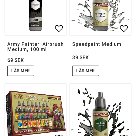
Lägg till i favoritlistan
Lägg 
Army Painter: Airbrush
Speedpaint Medium
Medium, 100 ml
39 SEK
69 SEK
LÄS MER
LÄS MER