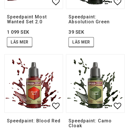
Lägg till i favoritlistan
Lägg 
Speedpaint Most
Speedpaint:
Wanted Set 2.0
Absolution Green
1 099 SEK
39 SEK
LÄS MER
LÄS MER
Lägg till i favoritlistan
Lägg 
Speedpaint: Blood Red
Speedpaint: Camo
Cloak