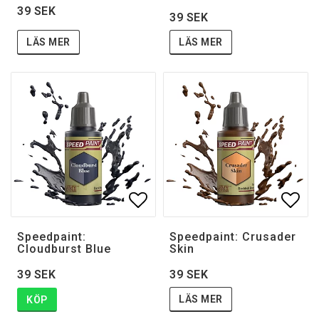
39 SEK
39 SEK
LÄS MER
LÄS MER
Lägg till i favoritlistan
Lägg 
Speedpaint:
Speedpaint: Crusader
Cloudburst Blue
Skin
39 SEK
39 SEK
LÄS MER
KÖP