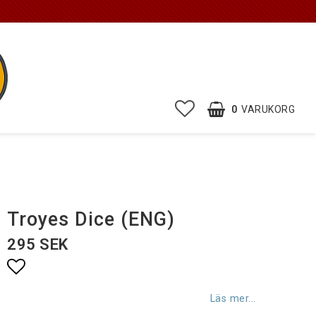
0
VARUKORG
DIN VARUKORG ÄR TOM
Troyes Dice (ENG)
295 SEK
Lägg till i favoritlistan
Läs mer...