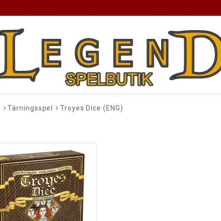
l
Tärningsspel
Troyes Dice (ENG)