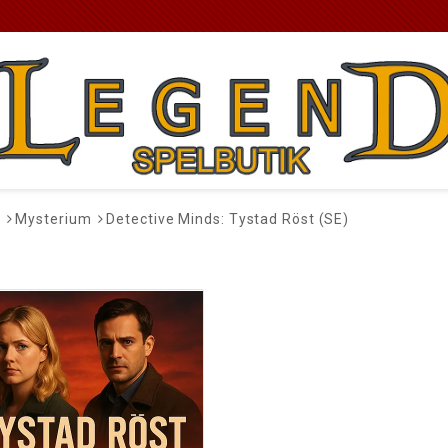
l
Mysterium
Detective Minds: Tystad Röst (SE)